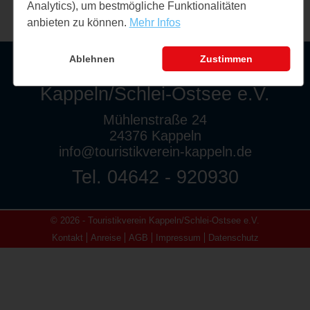
Analytics), um bestmögliche Funktionalitäten
anbieten zu können.
Mehr Infos
Ablehnen
Zustimmen
Touristikverein
Kappeln/Schlei-Ostsee e.V.
Mühlenstraße 24
24376 Kappeln
info@touristikverein-kappeln.de
Tel. 04642 - 920930
© 2026 - Touristikverein Kappeln/Schlei-Ostsee e.V.
Kontakt
Anreise
AGB
Impressum
Datenschutz