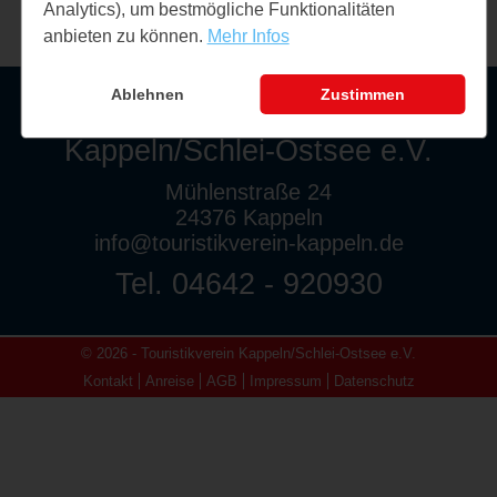
Analytics), um bestmögliche Funktionalitäten
anbieten zu können.
Mehr Infos
Ablehnen
Zustimmen
Touristikverein
Kappeln/Schlei-Ostsee e.V.
Mühlenstraße 24
24376 Kappeln
info@touristikverein-kappeln.de
Tel. 04642 - 920930
© 2026 - Touristikverein Kappeln/Schlei-Ostsee e.V.
Kontakt
Anreise
AGB
Impressum
Datenschutz