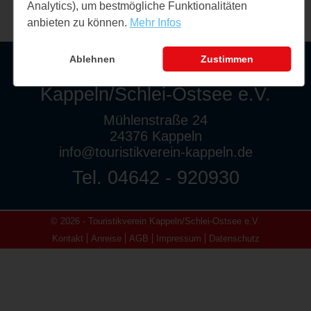
Analytics), um bestmögliche Funktionalitäten
anbieten zu können.
Mehr Infos
Ablehnen
Zustimmen
Touristikverein
Kappeln/Schlei-Ostsee e.V.
Mühlenstraße 24
24376 Kappeln
info@touristikverein-kappeln.de
Tel. 04642 - 920930
© 2026 - Touristikverein Kappeln/Schlei-Ostsee e.V.
Kontakt
Anreise
AGB
Impressum
Datenschutz