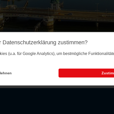
r Datenschutz­erklärung zustimmen?
es (u.a. für Google Analytics), um bestmögliche Funktionalitä
lehnen
Zusti