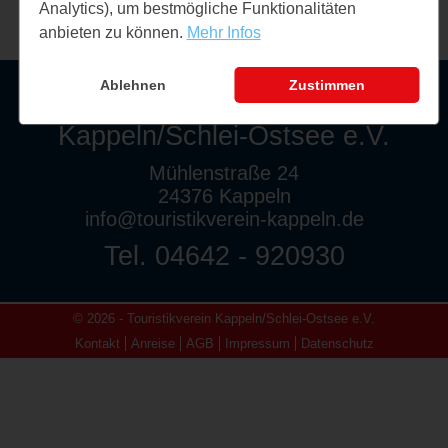
Analytics), um bestmögliche Funktionalitäten
anbieten zu können.
Mehr Infos
Ablehnen
Zustimmen
Touristikverein
Kappeln/Schlei-Ostsee e.V.
Mühlenstraße 24
24376 Kappeln
info@touristikverein-kappeln.de
Tel. 04642 - 920930
© 2026 - Touristikverein Kappeln/Schlei-Ostsee e.V.
Kontakt
Anreise
AGB
Impressum
Datenschutz