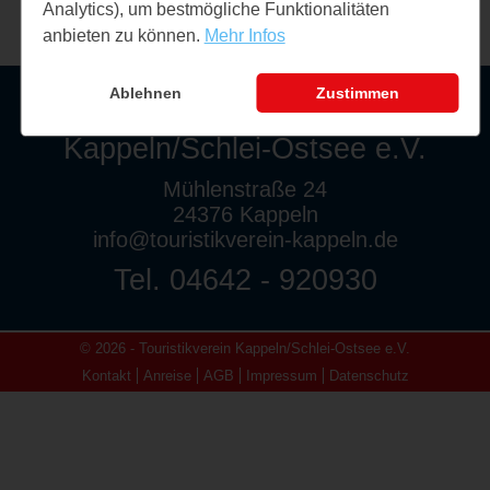
Analytics), um bestmögliche Funktionalitäten
anbieten zu können.
Mehr Infos
Ablehnen
Zustimmen
Touristikverein
Kappeln/Schlei-Ostsee e.V.
Mühlenstraße 24
24376 Kappeln
info@touristikverein-kappeln.de
Tel. 04642 - 920930
© 2026 - Touristikverein Kappeln/Schlei-Ostsee e.V.
Kontakt
Anreise
AGB
Impressum
Datenschutz