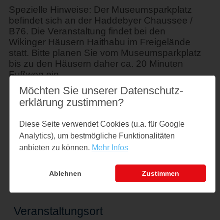
Spezielle Hinweise: Der Museumsparkplatz
befindet sich an der Haddebyer Chaussee /
B76. Die Veranstaltung findet bei den
Wikinger Häusern Haithabu im Freigelände
statt. Bitte planen Sie vom Museumsparkplatz
bis zu den Häusern daher ca. 20 Minuten
Fußweg ein.
Möchten Sie unserer Datenschutz­
Preise
erklärung zustimmen?
€ 8,- zzgl. Eintritt
Diese Seite verwendet Cookies (u.a. für Google
Analytics), um bestmögliche Funktionalitäten
Links
anbieten zu können.
Mehr Infos
www.haithabu.de
Ablehnen
Zustimmen
Veranstaltungsort