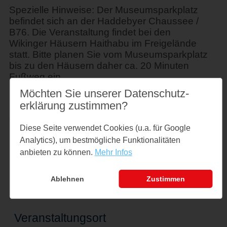
Spezielle Hinweise: Der Museumsparkplatz
befindet sich an der Haddebyer Chaussee /
B76. Die Veranstaltung findet bei den
Wikinger Häusern Haithabu im Freigelände
statt. Bitte planen Sie vom Museumsparkplatz
bis zu den Häusern daher ca. 20 Minuten
Fußweg ein.
Möchten Sie unserer Datenschutz­
Preise
erklärung zustimmen?
€ 8,- zzgl. Eintritt
Diese Seite verwendet Cookies (u.a. für Google
Analytics), um bestmögliche Funktionalitäten
Links
anbieten zu können.
Mehr Infos
www.haithabu.de
Ablehnen
Zustimmen
Veranstaltungsort