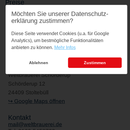
Preise
€ 20,- pro Person
Möchten Sie unserer Datenschutz­
erklärung zustimmen?
Links
Diese Seite verwendet Cookies (u.a. für Google
www.weltbrauerei.de
Analytics), um bestmögliche Funktionalitäten
anbieten zu können.
Mehr Infos
Ablehnen
Zustimmen
Veranstaltungsort
Weltbrauerei Schörderup
Schörderup 12
24409 Stoltebüll
↪ Google Maps öffnen
Kontakt
mail@weltbrauerei.de