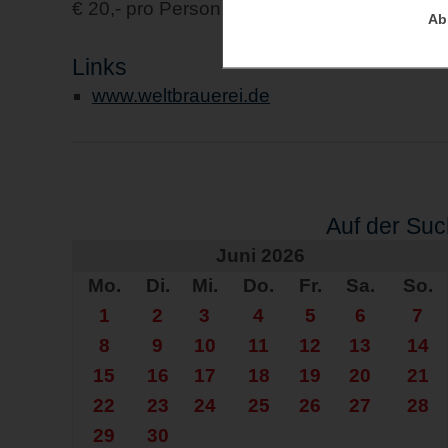
€ 20,- pro Person
Ab
Links
www.weltbrauerei.de
Auf der Su
Juni 2026
Mo.
Di.
Mi.
Do.
Fr.
Sa.
So.
1
2
3
4
5
6
7
8
9
10
11
12
13
14
15
16
17
18
19
20
21
22
23
24
25
26
27
28
29
30