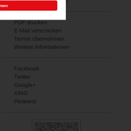
Merkzettel: speichern
mmen
PDF drucken
E-Mail verschicken
Termin übernehmen
Weitere Informationen
Facebook
Twitter
Google+
XING
Pinterest