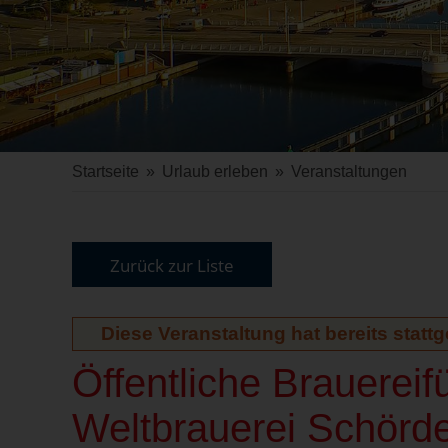
Startseite
»
Urlaub erleben
»
Veranstaltungen
Zurück zur Liste
Diese Veranstaltung hat bereits statt
Öffentliche Brauereif
Weltbrauerei Schörd