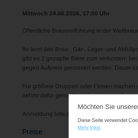
Mittwoch 24.06.2026, 17:00 Uhr
Öffentliche Brauereiführung in der Weltbrau
Ihr lernt den Brau-, Gär-, Lager- und Abfül
gibt es 2 gezapfte Biere zum verkosten- be
gegen Aufpreis genossen werden. Dauer ca
Für größere Gruppen oder Firmen machen wir
nehmt dafür gerne Kontakt mit uns auf.
Möchten Sie unsere
Anmeldung bitte per WhatsApp: 0160-545
Diese Seite verwendet Cooki
Mehr Infos
Preise