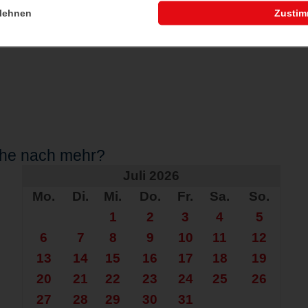
lehnen
Zusti
che nach mehr?
Juli 2026
Mo.
Di.
Mi.
Do.
Fr.
Sa.
So.
1
2
3
4
5
6
7
8
9
10
11
12
13
14
15
16
17
18
19
20
21
22
23
24
25
26
27
28
29
30
31