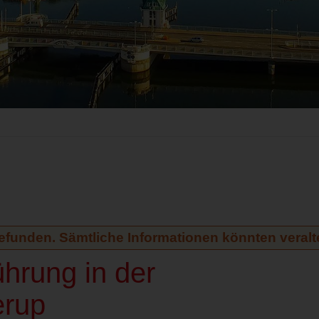
gefunden. Sämtliche Informationen könnten veralte
ührung in der
erup