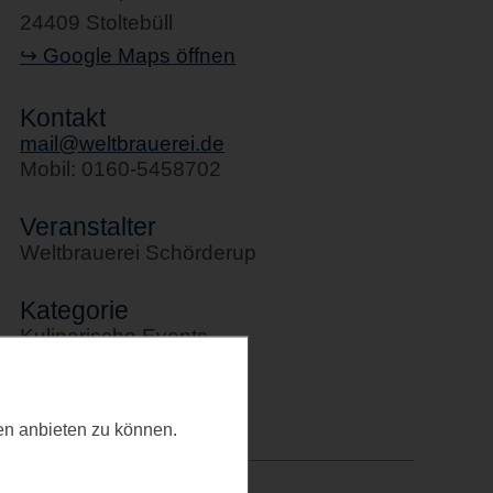
24409 Stoltebüll
↪ Google Maps öffnen
Kontakt
mail@weltbrauerei.de
Mobil: 0160-5458702
Veranstalter
Weltbrauerei Schörderup
Kategorie
Kulinarische Events
Letztes Update
20.03.2026
ten anbieten zu können.