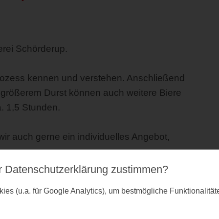
erei Schörderup.
lprozess kennen und verstehen. Anschließend 
i größerem Durst können auch weitere Biere 
. 1,5 Stunden.
 auch gerne ein individuelles Angebot, 
r Datenschutz­erklärung zustimmen?
8702
es (u.a. für Google Analytics), um bestmögliche Funktionalitä