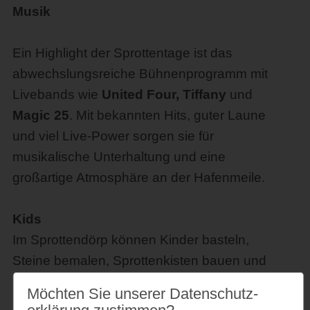
Musik
Ein Highlight der Sprottentage ist das
abwechslungsreiche Bühnenprogramm mit
Livebands wie
United Four, Tiffany
und
Magic 25
. Mit bekannten Hits, guter Laune
und viel Live-Power sorgen sie für
musikalische Unterhaltung und eine
großartige Atmosphäre an der Hafenmeile.
Kids
Im Sprottendörp können Kinder basteln,
Steine bemalen, Sprottenkisten bauen und
spannende Geschichten erleben. Highlight:
Möchten Sie unserer Datenschutz­
„Eckernförde malt Kids“. Dazu gibt es Infos zu