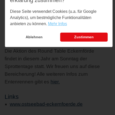
erklärung zustimmen?
Sprotten, einen Räucherofen und viele
Diese Seite verwendet Cookies (u.a. für Google
Mitmachaktionen – präsentiert von
Analytics), um bestmögliche Funktionalitäten
Restaurant Mehrfisch und den Stadtführern
anbieten zu können.
Mehr Infos
Eckernförde.
Ablehnen
Zustimmen
Entenrennen
Die Aktion des Round Table Eckernförde
findet in diesem Jahr am Sonntag der
Sprottentage statt. Wir freuen uns auf diese
Bereicherung! Alle weiteren Infos zum
Entenrennen gibt es
hier.
Links
www.ostseebad-eckernfoerde.de