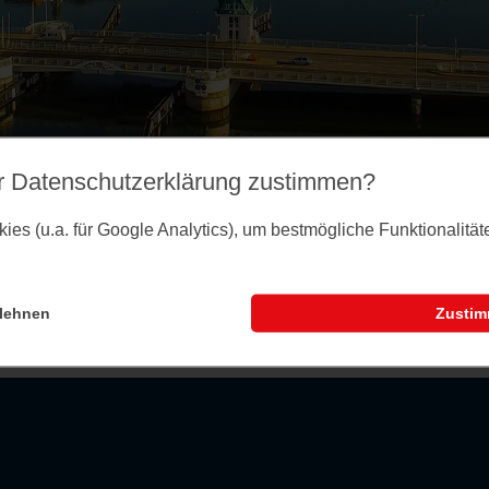
r Datenschutz­erklärung zustimmen?
es (u.a. für Google Analytics), um bestmögliche Funktionalitä
lehnen
Zusti