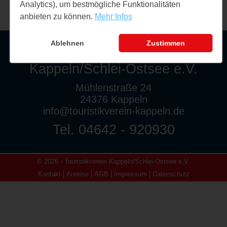
Analytics), um bestmögliche Funktionalitäten
anbieten zu können.
Mehr Infos
Ablehnen
Zustimmen
Touristikverein
Kappeln/Schlei-Ostsee e.V.
Mühlenstraße 24
24376 Kappeln
info@touristikverein-kappeln.de
Tel. 04642 - 920930
© 2026 - Touristikverein Kappeln/Schlei-Ostsee e.V.
Kontakt
Anreise
AGB
Impressum
Datenschutz