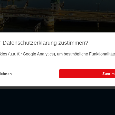
r Datenschutz­erklärung zustimmen?
es (u.a. für Google Analytics), um bestmögliche Funktionalitä
lehnen
Zusti