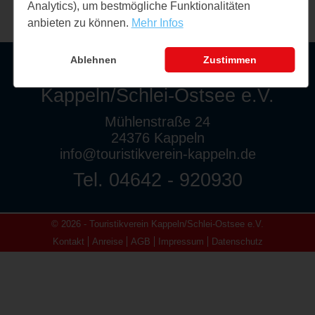
Analytics), um bestmögliche Funktionalitäten
anbieten zu können.
Mehr Infos
Ablehnen
Zustimmen
Touristikverein
Kappeln/Schlei-Ostsee e.V.
Mühlenstraße 24
24376 Kappeln
info@touristikverein-kappeln.de
Tel. 04642 - 920930
© 2026 - Touristikverein Kappeln/Schlei-Ostsee e.V.
Kontakt
Anreise
AGB
Impressum
Datenschutz