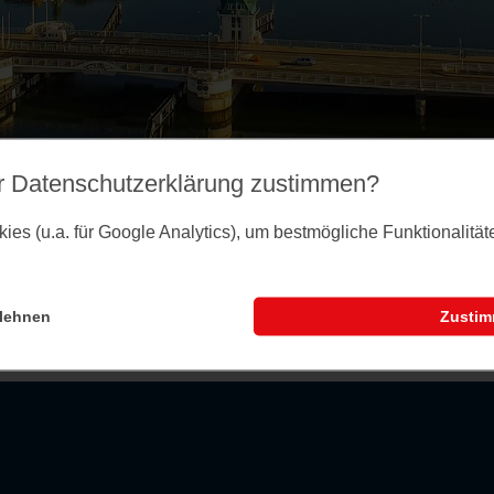
r Datenschutz­erklärung zustimmen?
es (u.a. für Google Analytics), um bestmögliche Funktionalitä
lehnen
Zusti