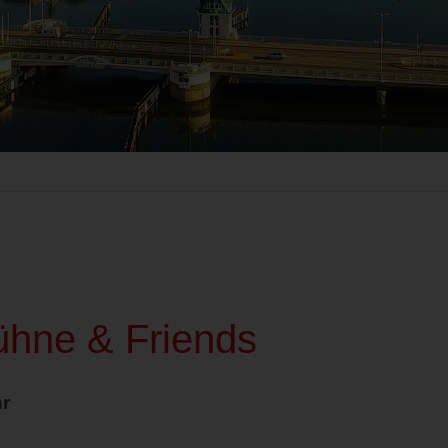
ühne & Friends
hr