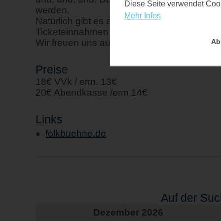
Diese Seite verwendet Cooki
werden.
Mehr Infos
Natürlich gibt es auch Glühwein und Lebkuch
Ticketeinnahmen an diesem Abend gehen an
Wir freuen uns auf Sie!
Ab
Preise
18€ VVk / erm. 13€
20€ Abendkasse /erm 14€
Links
folkbuehne.de
Auf der Su
Dezember 2026