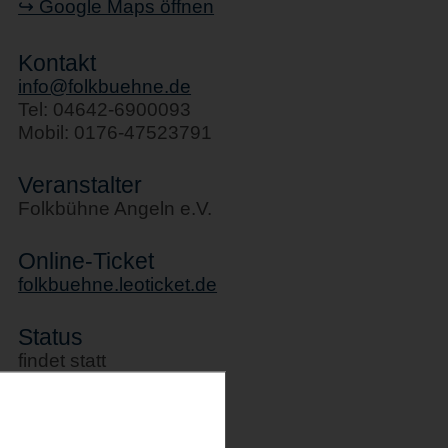
↪ Google Maps öffnen
Kontakt
info@folkbuehne.de
Tel: 04642-6900093
Mobil: 0176-47523791
Veranstalter
Folkbühne Angeln e.V.
Online-Ticket
folkbuehne.leoticket.de
Status
findet statt
Kategorie
Konzerte