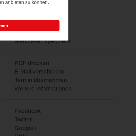
ten anbieten zu können.
Letztes Update
23.04.2026
mmen
Merkzettel: speichern
PDF drucken
E-Mail verschicken
Termin übernehmen
Weitere Informationen
Facebook
Twitter
Google+