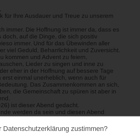
,
k für Ihre Ausdauer und Treue zu unserem
h immer. Die Hoffnung ist immer da, dass es
doch, auf die Dinge, die sich positiv
owieso immer. Und für das Übewinden aller
viel Geduld, Beharrlichkeit und Zuversicht.
 zu kommen und Advent zu feiern,
lauschen, Lieder zu singen und inne zu
oder eher in der Hoffnung auf bessere Tage
 erst einmal unerheblich, wenn auch für
r Bedeutung. Das Zusammenkommen an sich,
en, die Gemeinschaft zu spüren ist aber in
end.
026) ist dieser Abend gedacht.
unde werden da sein und diesen Abend
h gestaltend teilnehmen. Gerne! Sie sind
r Datenschutz­erklärung zustimmen?
Lieder anderer Kulturen), Texte., Gedichte
esinnlich zugehen. Es darf auch gelacht