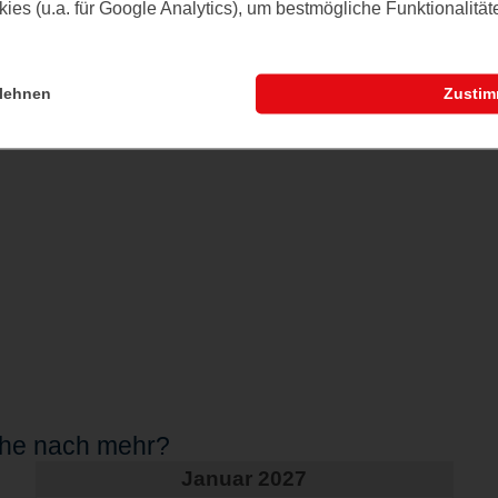
es (u.a. für Google Analytics), um bestmögliche Funktionalitä
en, ganz wie es üblich ist. Die
 die Kappelner Tafel.
lehnen
Zusti
che nach mehr?
Januar 2027