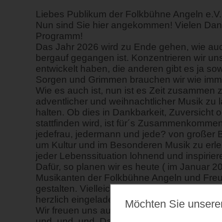
Liebes Publikum der Folkbühne Angeln e.V.
Nun sind Sie hier angekommen! Vielen Dan
Programm!
Das Jahr 2026 wird zu Ende gehen, wie auc
bergauf gegangen ist. Konzentrieren wir uns 
entwickelt haben, die anderen gibt es ja s
Sorgen und Grimmen brauchen wir wie immer 
Wie es auch ist, nun ist es Zeit zusammen
adventlicher und weihnachtlicher Musik zu 
halten. Ob dies in Dankbarkeit, Zuversicht 
stattfinden wird, ist für´s Zusammenkommen
jedefrau, jedermann und jede? von große
um Kultur und im Besonderen Musik zu erleb
jeder Lebenssituation lohnend und inspirier
Dafür, so planen wir es heute ( im Januar 2
Musikanten der Folkbühne Angeln und Fre
gestalten. Vielleicht möchten Sie daran auc
herzlich eingeladen.
Möchten Sie unsere
Wir freuen uns auf Melodien, Lieder ( auch 
und, und, und. Dabei muss es nicht immer b