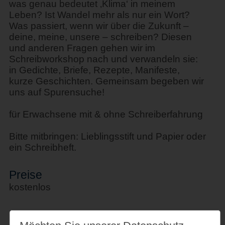
was genau bedeutet ‚Klima‘ in meinem
Leben? Ist Wandel mehr als nur ein Wort?
Was passiert, wenn wir über die Zukunft –
deine, meine, unsere – schreiben? Diesen
und anderen Fragen gehen wir im
Schreibworkshop nach und verwandeln sie:
in Gedichte, Briefe, Rezepte, Manifeste,
kurze Geschichten. Gemeinsam begeben wir
uns auf Spurensuche!
für Erwachsene mit & ohne Schreiberfahrung
Bitte mitbringen: Lieblingsstift und Papier oder
ein Schreibheft.
Preise
kostenlos
Links