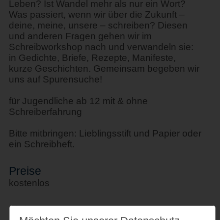
Leben? Ist Wandel mehr als nur ein Wort?
Was passiert, wenn wir über die Zukunft –
deine, meine, unsere – schreiben? Diesen
und anderen Fragen gehen wir im
Schreibworkshop nach und verwandeln sie:
in Gedichte, Briefe, Rezepte, Manifeste,
kurze Geschichten. Gemeinsam begeben wir
uns auf Spurensuche!
für Jugendliche ab 12 mit & ohne
Schreiberfahrung
Bitte mitbringen: Lieblingsstift und Papier oder
ein Schreibheft.
Preise
kostenlos
Links