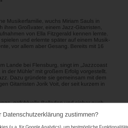
e Musikerfamilie, wuchs Miriam Sauls in
h ihren Großvater, einem Jazz-Gitarristen,
Aufnahmen von Ella Fitzgerald kennen lernte.
 spielen und erlernte später auf einem Musik-
e, vor allem aber Gesang. Bereits mit 16
em Lande bei Flensburg, singt im „Jazzcoast
in der Mühle“ mit großem Erfolg vorgestellt.
 Jazz. Dazu gründete sie gemeinsam mit dem
 Gitarristen Jorik Voit, der seit kurzem in
gs, gefühlvolle Balladen und sicher auch
 großen American Songbook.
r Datenschutz­erklärung zustimmen?
es (u.a. für Google Analytics), um bestmögliche Funktionalitä