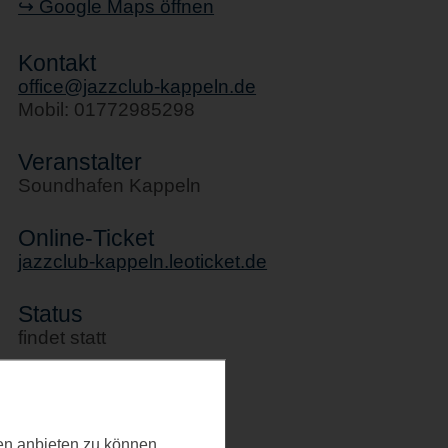
↪ Google Maps öffnen
Kontakt
office@jazzclub-kappeln.de
Mobil: 01772985298
Veranstalter
Soundhafen Kappeln
Online-Ticket
jazzclub-kappeln.leoticket.de
Status
findet statt
Kategorie
Konzerte
ten anbieten zu können.