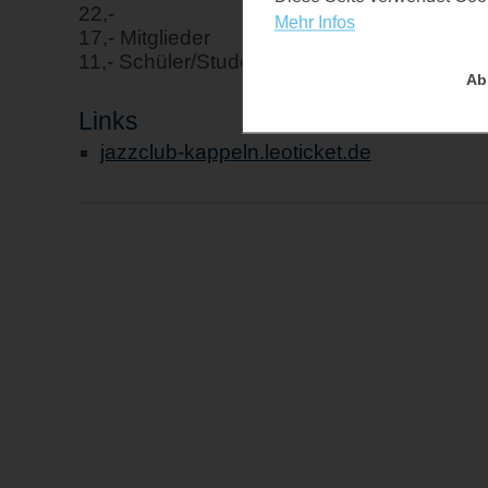
22,-
Mehr Infos
17,- Mitglieder
11,- Schüler/Studenten
Ab
Links
jazzclub-kappeln.leoticket.de