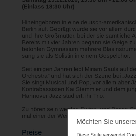
(Einlass 18:30 Uhr)
Hineingeboren in eine deutsch-amerikanisch
Berlin auf. Geprägt wurde sie vor allem durc
und ihre Großmutter, bei der sie sämtliche 
Bereits mit vier Jahren begann sie Geige zu
betonten Gymnasium mehrere Blasinstrument
sang sie als Solistin in einem Gospelchor.
Seit einigen Jahren lebt Miriam Sauls auf d
Orchestra“ und hat sich der Szene bei „Jazz 
Sie singt Musical und Pop, vor allem aber
Kontrabassisten Kai Stemmler und dem jungen
Hannover Jazz studiert, ihr Trio.
Zu hören sein werden Swing- und Bossa-Son
mal einer der Weihnachtklassiker aus dem
Möchten Sie unsere
Preise
Diese Seite verwendet Cooki