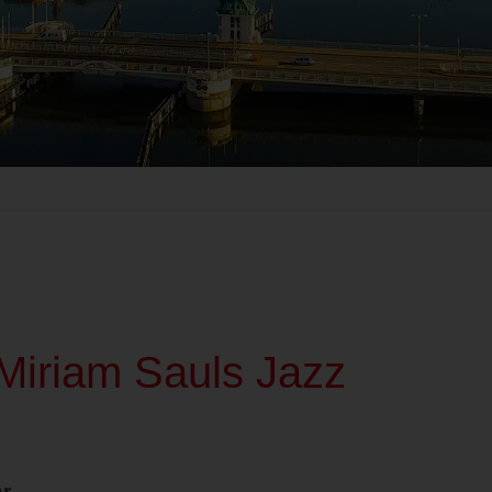
Miriam Sauls Jazz
hr