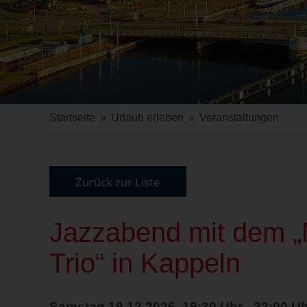
Startseite
»
Urlaub erleben
»
Veranstaltungen
Zurück zur Liste
Jazzabend mit dem „
Trio“ in Kappeln
Samstag 19.12.2026, 19:30 Uhr - 22:00 U