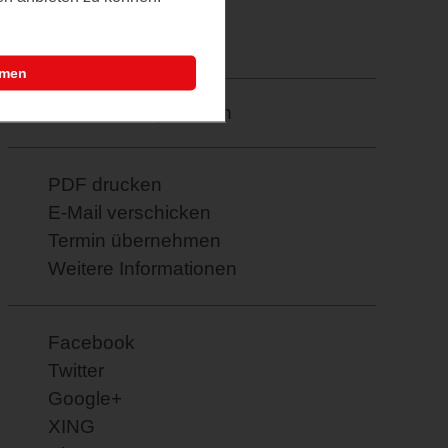
Letztes Update
28.04.2026
mmen
Merkzettel: speichern
PDF drucken
E-Mail verschicken
Termin übernehmen
Weitere Informationen
Facebook
Twitter
Google+
XING