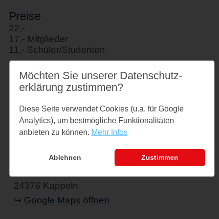
Preise
22,-
17,- Mitglieder
11,- Schüler/Studenten
Möchten Sie unserer Datenschutz­
Links
erklärung zustimmen?
jazzclub-kappeln.leoticket.de
Diese Seite verwendet Cookies (u.a. für Google
Analytics), um bestmögliche Funktionalitäten
anbieten zu können.
Mehr Infos
Veranstaltungsort
Hotel Stadt Kappeln
Ablehnen
Zustimmen
Schmiedestr. 36
24376 Kappeln
↪ Google Maps öffnen