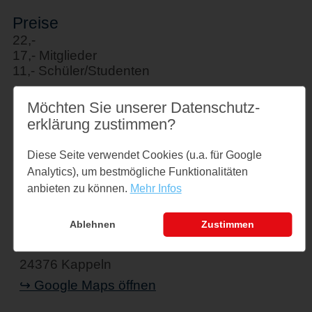
Preise
22,-
17,- Mitglieder
11,- Schüler/Studenten
Möchten Sie unserer Datenschutz­
Links
erklärung zustimmen?
jazzclub-kappeln.leoticket.de
Diese Seite verwendet Cookies (u.a. für Google
Analytics), um bestmögliche Funktionalitäten
anbieten zu können.
Mehr Infos
Veranstaltungsort
Hotel Stadt Kappeln
Ablehnen
Zustimmen
Schmiedestr. 36
24376 Kappeln
↪ Google Maps öffnen