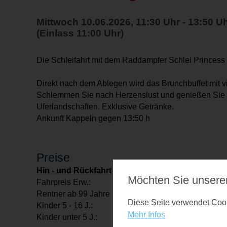
Mittwoch 10.06.2026, 11:30 Uhr - 13:50 U
(Einlass 11:00 Uhr)
Die Schleifahrt mit dem Raddampfer Schlei Princess 
Direkt nach dem Ablegen wird das Brunchbuffet mit v
Schlemmen Sie nach Herzenslust und genießen Sie d
Uferlandschaften. Exklusive Getränke.
Ankunft Kappeln gegen 13:50 h
Preise
Hin - und Rückfahrt inkl. Brunch
Möchten Sie unsere
Fahrpreis Erw.: € 44,00
Rentner ab 99 Jahre € 0,00
Diese Seite verwendet Cooki
Kinder 5 - 16 J.: EUR 11,50 + EUR 1,00 pro Le
Mehr Infos
Kinder unter 5 J.: kostenfrei