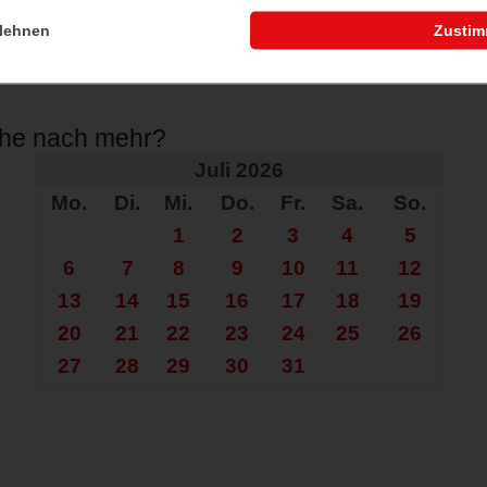
lehnen
Zusti
che nach mehr?
Juli 2026
Mo.
Di.
Mi.
Do.
Fr.
Sa.
So.
1
2
3
4
5
6
7
8
9
10
11
12
13
14
15
16
17
18
19
20
21
22
23
24
25
26
27
28
29
30
31