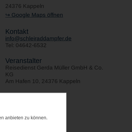
24376 Kappeln
↪ Google Maps öffnen
Kontakt
info@schleiraddampfer.de
Tel: 04642-6532
Veranstalter
Reisedienst Gerda Müller GmbH & Co.
KG
Am Hafen 10, 24376 Kappeln
Kategorie
Schifffahrten
Letztes Update
ten anbieten zu können.
08.06.2026