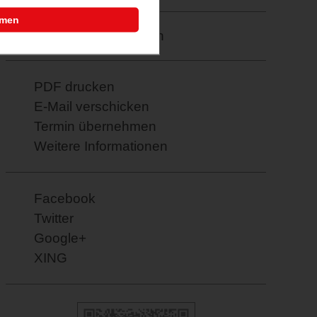
mmen
Merkzettel: speichern
PDF drucken
E-Mail verschicken
Termin übernehmen
Weitere Informationen
Facebook
Twitter
Google+
XING