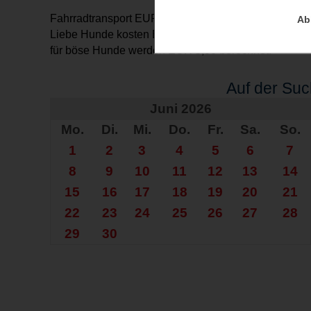
Fahrradtransport EUR 3,00
Ab
Liebe Hunde kosten EUR 1,00,
für böse Hunde werden EUR 5,00 berechnet.
Auf der Su
Juni 2026
Mo.
Di.
Mi.
Do.
Fr.
Sa.
So.
1
2
3
4
5
6
7
8
9
10
11
12
13
14
15
16
17
18
19
20
21
22
23
24
25
26
27
28
29
30