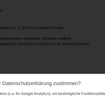
hr
startet um 11:30 h im Kappelner Hafen.
ielen warmen und kalten Gerichten eröffnet.
abei den herrlichen Ausblick auf die wünderschönen
r Datenschutz­erklärung zustimmen?
es (u.a. für Google Analytics), um bestmögliche Funktionalitä
bensjahr