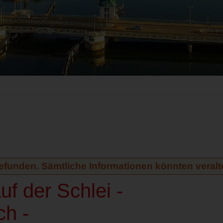
gefunden. Sämtliche Informationen könnten veralte
uf der Schlei -
ch -