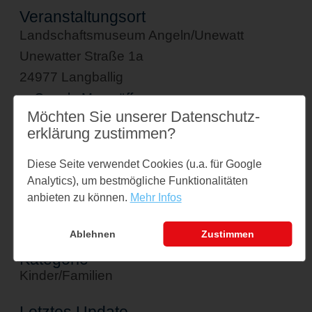
Veranstaltungsort
Landschaftsmuseum Angeln/Unewatt
Unewatter Straße 1a
24977 Langballig
↪ Google Maps öffnen
Möchten Sie unserer Datenschutz­
erklärung zustimmen?
Kontakt
veranstaltungen@museum-unewatt.de
Diese Seite verwendet Cookies (u.a. für Google
Tel: 04636 - 1021
Analytics), um bestmögliche Funktionalitäten
anbieten zu können.
Mehr Infos
Veranstalter
Landschaftsmuseum Angeln/Unewatt
Ablehnen
Zustimmen
Kategorie
Kinder/Familien
Letztes Update