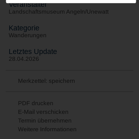
Veranstalter
Landschaftsmuseum Angeln/Unewatt
Kategorie
Wanderungen
Letztes Update
28.04.2026
Merkzettel: speichern
PDF drucken
E-Mail verschicken
Termin übernehmen
Weitere Informationen