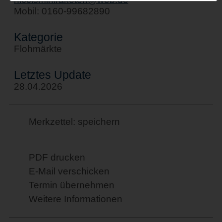
Mobil: 0160-99682890
Kategorie
Flohmärkte
Letztes Update
28.04.2026
Merkzettel: speichern
PDF drucken
E-Mail verschicken
Termin übernehmen
Weitere Informationen