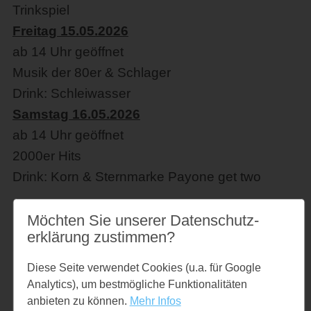
Trinkspiel
Freitag 15.05.2026
ab 14 Uhr geöffnet
Musik der 80er & Schlager
Drink: Schleiwasser
Samstag 16.05.2026
ab 14 Uhr geöffnet
2000er Hits
Drink: Korn & Sternmarke Payone get two
Möchten Sie unserer Datenschutz­
erklärung zustimmen?
Diese Seite verwendet Cookies (u.a. für Google
Analytics), um bestmögliche Funktionalitäten
Veranstaltungsort
anbieten zu können.
Mehr Infos