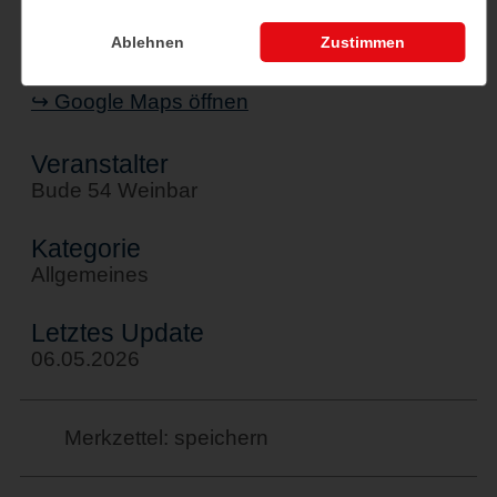
Bude 54
Poststraße 13
Ablehnen
Zustimmen
24376 Kappeln
↪ Google Maps öffnen
Veranstalter
Bude 54 Weinbar
Kategorie
Allgemeines
Letztes Update
06.05.2026
Merkzettel: speichern