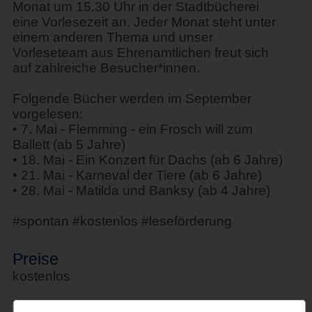
Monat um 15.30 Uhr in der Stadtbücherei
eine Vorlesezeit an. Jeder Monat steht unter
einem anderen Thema und unser
Vorleseteam aus Ehrenamtlichen freut sich
auf zahlreiche Besucher*innen.
Folgende Bücher werden im September
vorgelesen:
• 7. Mai - Flemming - ein Frosch will zum
Ballett (ab 5 Jahre)
• 18. Mai - Ein Konzert für Dachs (ab 6 Jahre)
• 21. Mai - Karneval der Tiere (ab 6 Jahre)
• 28. Mai - Matilda und Banksy (ab 4 Jahre)
#spontan #kostenlos #leseförderung
Preise
kostenlos