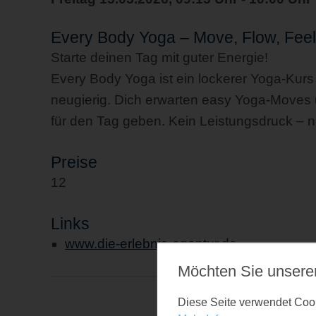
Every Body Yoga – Move, Flow, Fee
Starte deinen Tag mit guter Energie!
Every Body Yoga ist ein lockerer Yoga‑Kurs f
neugierig. Dich erwarten easy Yoga‑Moves un
für den Tag geben. Kein Leistungsdruck – 
Preise
12
Links
www.die-erlebnis-agentur.de
Möchten Sie unsere
Diese Seite verwendet Cooki