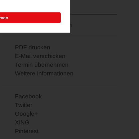
08.05.2026
mmen
Merkzettel: speichern
PDF drucken
E-Mail verschicken
Termin übernehmen
Weitere Informationen
Facebook
Twitter
Google+
XING
Pinterest