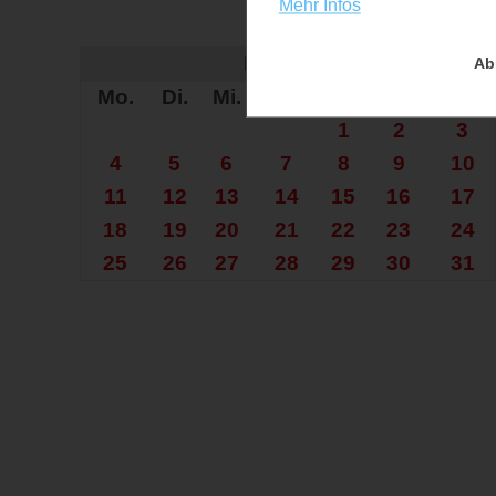
Mehr Infos
Auf der Su
Mai 2026
Ab
Mo.
Di.
Mi.
Do.
Fr.
Sa.
So.
1
2
3
4
5
6
7
8
9
10
11
12
13
14
15
16
17
18
19
20
21
22
23
24
25
26
27
28
29
30
31