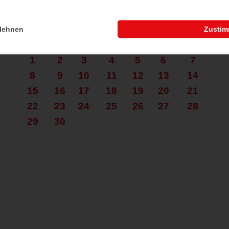
che nach mehr?
Juni 2026
lehnen
Zusti
Mo.
Di.
Mi.
Do.
Fr.
Sa.
So.
1
2
3
4
5
6
7
8
9
10
11
12
13
14
15
16
17
18
19
20
21
22
23
24
25
26
27
28
29
30