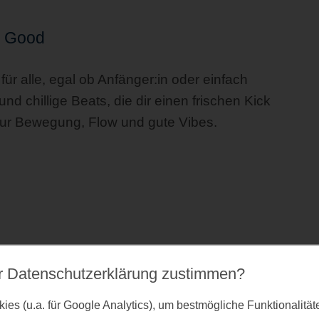
l Good
ür alle, egal ob Anfänger:in oder einfach
d chillige Beats, die dir einen frischen Kick
nur Bewegung, Flow und gute Vibes.
r Datenschutz­erklärung zustimmen?
es (u.a. für Google Analytics), um bestmögliche Funktionalitä