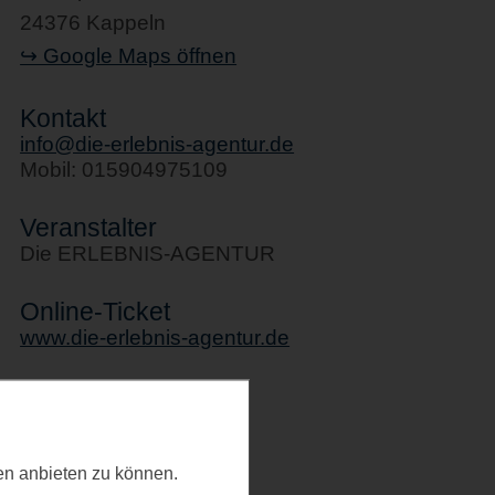
24376 Kappeln
↪ Google Maps öffnen
Kontakt
info@die-erlebnis-agentur.de
Mobil: 015904975109
Veranstalter
Die ERLEBNIS-AGENTUR
Online-Ticket
www.die-erlebnis-agentur.de
Kategorie
Allgemeines
ten anbieten zu können.
Letztes Update