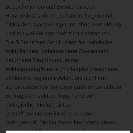
Besucherinnen und Besucher nach
Herzenslust stöbern, schauen, fragen und
einkaufen. Ganz entspannt, ohne Anmeldung
und mit viel Gelegenheit zum Schnacken.
Die Blütenmeer GmbH steht für heimische
Wildpflanzen, gebietseigene Saaten und
naturnahe Begrünung. In der
Wildstaudengärtnerei in Klappholz wachsen
zahlreiche regionale Arten, die nicht nur
schön aussehen, sondern auch einen echten
Beitrag für Insekten, Vögel und die
biologische Vielfalt leisten.
Der Offene Garten ist eine schöne
Gelegenheit, die Gärtnerei kennenzulernen,
besondere Pflanzen zu entdecken und sich