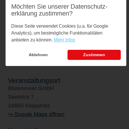
Möchten Sie unserer Datenschutz­
inspirieren zu lassen, wie aus einem Garten
erklärung zustimmen?
ein wertvoller Lebensraum werden kann –
wild, blühend und voller Leben.
Diese Seite verwendet Cookies (u.a. für Google
Analytics), um bestmögliche Funktionalitäten
Links
anbieten zu können.
Mehr Infos
www.bluetenmeer-gmbh.de
Ablehnen
Zustimmen
Veranstaltungsort
Blütenmeer GmbH
Seeblick 7
24860 Klappholz
↪ Google Maps öffnen