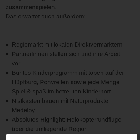
zusammenspielen.
Das erwartet euch außerdem:
Regiomarkt mit lokalen Direktvermarktern
Partnerfirmen stellen sich und ihre Arbeit
vor
Buntes Kinderprogramm mit toben auf der
Hüpfburg, Ponyreiten sowie jede Menge
Spiel & spaß im betreuten Kinderhort
Nistkästen bauen mit Naturprodukte
Medelby
Absolutes Highlight: Helokopterrundflüge
über die umliegende Region