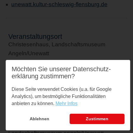
unewatt.kultur-schleswig-flensburg.de
Veranstaltungsort
Christesenhaus, Landschaftsmuseum
Angeln/Unewatt
Unewatter Straße 1a
Möchten Sie unserer Datenschutz­
24977 Langballig
erklärung zustimmen?
↪ Google Maps öffnen
Diese Seite verwendet Cookies (u.a. für Google
Kontakt
Analytics), um bestmögliche Funktionalitäten
veranstaltungen@museum-unewatt.de
anbieten zu können.
Mehr Infos
Tel: 04636 - 1021
Ablehnen
Zustimmen
Veranstalter