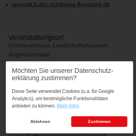
unewatt.kultur-schleswig-flensburg.de
Veranstaltungsort
Christesenhaus, Landschaftsmuseum
Angeln/Unewatt
Unewatter Straße 1a
Möchten Sie unserer Datenschutz­
24977 Langballig
erklärung zustimmen?
↪ Google Maps öffnen
Diese Seite verwendet Cookies (u.a. für Google
Kontakt
Analytics), um bestmögliche Funktionalitäten
veranstaltungen@museum-unewatt.de
anbieten zu können.
Mehr Infos
Tel: 04636 - 1021
Ablehnen
Zustimmen
Veranstalter