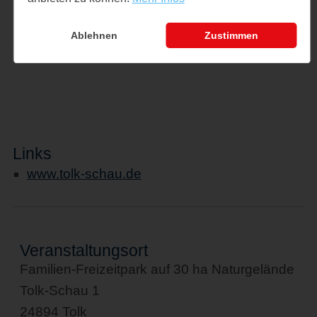
Schleswig-Holstein) = 22,-€
Gruppen ab 25 Personen - mit
Ablehnen
Zustimmen
Voranmeldung. Preis auf Anfrage
Links
www.tolk-schau.de
Veranstaltungsort
Familien-Freizeitpark auf 30 ha Naturgelände
Tolk-Schau 1
24894 Tolk