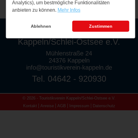
Analytics), um bestmögliche Funktionalitäten
anbieten zu können.
Mehr Infos
Ablehnen
Zustimmen
Touristikverein
Kappeln/Schlei-Ostsee e.V.
Mühlenstraße 24
24376 Kappeln
info@touristikverein-kappeln.de
Tel. 04642 - 920930
© 2026 - Touristikverein Kappeln/Schlei-Ostsee e.V.
Kontakt
Anreise
AGB
Impressum
Datenschutz