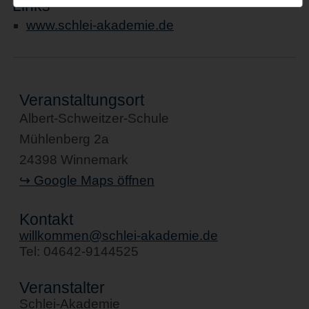
Links
www.schlei-akademie.de
Veranstaltungsort
Albert-Schweitzer-Schule
Mühlenberg 2a
24398 Winnemark
↪ Google Maps öffnen
Kontakt
willkommen@schlei-akademie.de
Tel: 04642-9144525
Veranstalter
Schlei-Akademie