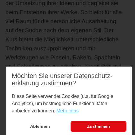
der Umsetzung ihrer Ideen und begleitet sie
beim Entstehen ihrer Werke. So bleibt für alle
viel Raum für die persönliche Ausarbeitung
auf der Suche nach dem eigenen Stil. Der
Kurs bietet die Möglichkeit, unterschiedliche
Techniken auszuprobieren und mit
Werkzeugen wie Pinseln, Rakeln, Spachteln
und Schwämmen zu arbeiten. Kreativität und
Möchten Sie unserer Datenschutz­
Freude an der Gestaltung stehen im
erklärung zustimmen?
Vordergrund. Der Kurs richtet sich an
Unerfahrene und Fortgeschrittene.
Diese Seite verwendet Cookies (u.a. für Google
Analytics), um bestmögliche Funktionalitäten
Preise
anbieten zu können.
Mehr Infos
Preis: € 420,00
Ablehnen
Zustimmen