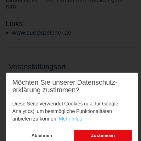
rum.
Links
www.suedspeicher.de
Veranstaltungsort
Südspeicher
Möchten Sie unserer Datenschutz­
Bahnhofsweg 7
erklärung zustimmen?
24376 Kappeln
↪ Google Maps öffnen
Diese Seite verwendet Cookies (u.a. für Google
Analytics), um bestmögliche Funktionalitäten
anbieten zu können.
Mehr Infos
Kontakt
kontakt@suedspeicher.de
Tel: 04642 9999410
Ablehnen
Zustimmen