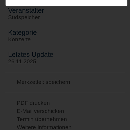
Veranstalter
Südspeicher
Kategorie
Konzerte
Letztes Update
26.11.2025
Merkzettel: speichern
PDF drucken
E-Mail verschicken
Termin übernehmen
Weitere Informationen