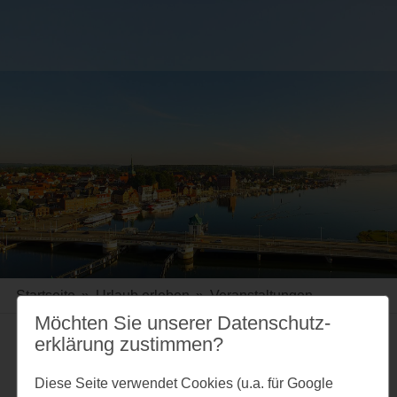
Startseite
»
Urlaub erleben
»
Veranstaltungen
Möchten Sie unserer Datenschutz­
erklärung zustimmen?
Merkzettel
Diese Seite verwendet Cookies (u.a. für Google