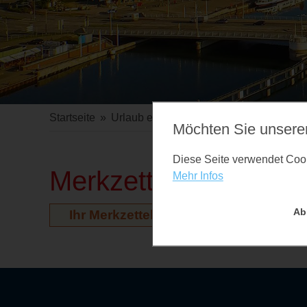
Startseite
»
Urlaub erleben
»
Veranstaltungen
Möchten Sie unsere
Diese Seite verwendet Cooki
Merkzettel
Mehr Infos
Ab
Ihr Merkzettel ist leer. Auf der Vera