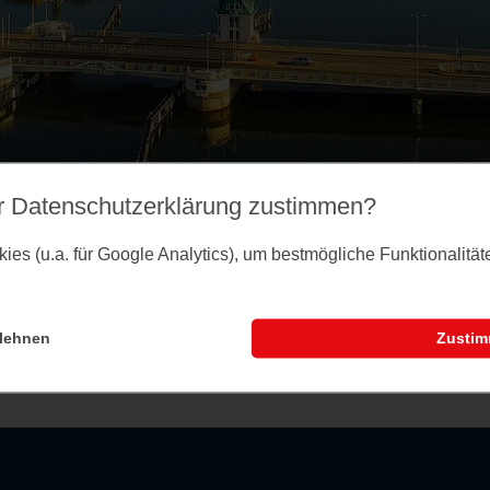
r Datenschutz­erklärung zustimmen?
es (u.a. für Google Analytics), um bestmögliche Funktionalitä
lehnen
Zusti
nstaltungsseite können Sie dem Merkzettel Veranst