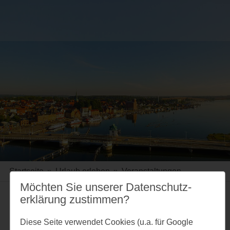
Startseite
»
Urlaub erleben
»
Veranstaltungen
Möchten Sie unserer Datenschutz­
erklärung zustimmen?
Merkzettel
Diese Seite verwendet Cookies (u.a. für Google