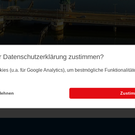
r Datenschutz­erklärung zustimmen?
es (u.a. für Google Analytics), um bestmögliche Funktionalitä
lehnen
Zusti
nstaltungsseite können Sie dem Merkzettel Veranst