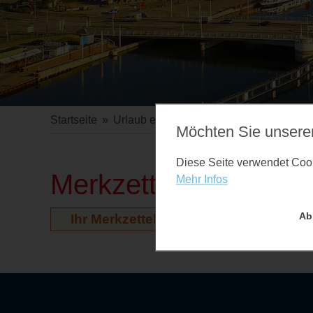
Startseite
»
Urlaub erleben
»
Veranstaltungen
Möchten Sie unsere
Diese Seite verwendet Cooki
Merkzettel
Mehr Infos
Ab
Ihr Merkzettel ist leer. Auf der Vera