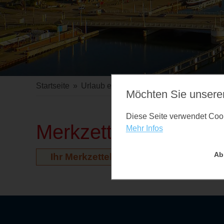
Startseite
»
Urlaub erleben
»
Veranstaltungen
Möchten Sie unsere
Diese Seite verwendet Cooki
Merkzettel
Mehr Infos
Ab
Ihr Merkzettel ist leer. Auf der Vera