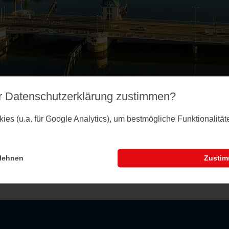
r Datenschutz­erklärung zustimmen?
es (u.a. für Google Analytics), um bestmögliche Funktionalitä
lehnen
Zusti
nstaltungsseite können Sie dem Merkzettel Veranst