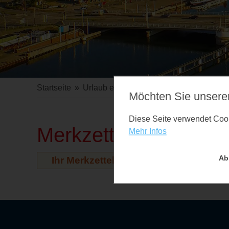
Startseite
»
Urlaub erleben
»
Veranstaltungen
Möchten Sie unsere
Diese Seite verwendet Cooki
Merkzettel
Mehr Infos
Ab
Ihr Merkzettel ist leer. Auf der Vera