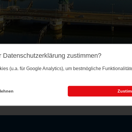
r Datenschutz­erklärung zustimmen?
es (u.a. für Google Analytics), um bestmögliche Funktionalitä
lehnen
Zusti
nstaltungsseite können Sie dem Merkzettel Veranst