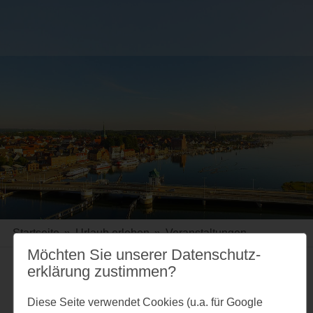
Startseite
»
Urlaub erleben
»
Veranstaltungen
Möchten Sie unserer Datenschutz­
erklärung zustimmen?
Merkzettel
Diese Seite verwendet Cookies (u.a. für Google