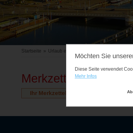
Startseite
»
Urlaub erleben
»
Veranstaltungen
Möchten Sie unsere
Diese Seite verwendet Cooki
Merkzettel
Mehr Infos
Ab
Ihr Merkzettel ist leer. Auf der Vera