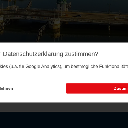
r Datenschutz­erklärung zustimmen?
es (u.a. für Google Analytics), um bestmögliche Funktionalitä
lehnen
Zusti
nstaltungsseite können Sie dem Merkzettel Veranst