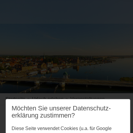
Startseite
»
Urlaub erleben
»
Veranstaltungen
Möchten Sie unserer Datenschutz­
erklärung zustimmen?
Merkzettel
Diese Seite verwendet Cookies (u.a. für Google