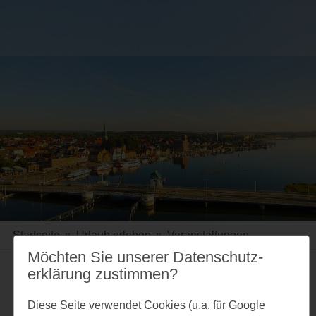
Startseite
»
Urlaub erleben
»
Veranstaltungen
Möchten Sie unserer Datenschutz­
erklärung zustimmen?
Merkzettel
Diese Seite verwendet Cookies (u.a. für Google