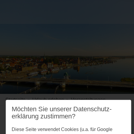
Startseite
»
Urlaub erleben
»
Veranstaltungen
Möchten Sie unserer Datenschutz­
erklärung zustimmen?
Merkzettel
Diese Seite verwendet Cookies (u.a. für Google