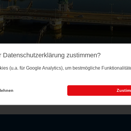
r Datenschutz­erklärung zustimmen?
es (u.a. für Google Analytics), um bestmögliche Funktionalitä
lehnen
Zusti
nstaltungsseite können Sie dem Merkzettel Veranst