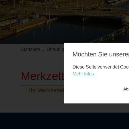
Startseite
»
Urlaub erleben
»
Veranstaltungen
Möchten Sie unsere
Diese Seite verwendet Cooki
Merkzettel
Mehr Infos
Ab
Ihr Merkzettel ist leer. Auf der Vera