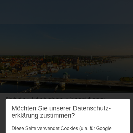
Startseite
»
Urlaub erleben
»
Veranstaltungen
Möchten Sie unserer Datenschutz­
erklärung zustimmen?
Merkzettel
Diese Seite verwendet Cookies (u.a. für Google